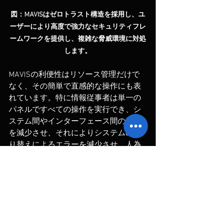
図：MAVISはゼロトラスト構造を採用し、ユ
ーザーにより高度で強力なセキュリティフレ
ームワークを提供し、複雑な脅威環境に対処
します。
MAVISの利便性はリソース管理だけで
なく、その簡単で直感的な操作にも表
れています。特に情報従事者は単一の
パネルですべての操作を実行でき、シ
ステム間やインターフェース間の操作
を減少させ、それによりシステムの切
り替えによるエラーを減少させ、人為
的な要因によるセキュリティリスクを
一層低減させます。
現地の研究開発チームが企業に
サポート