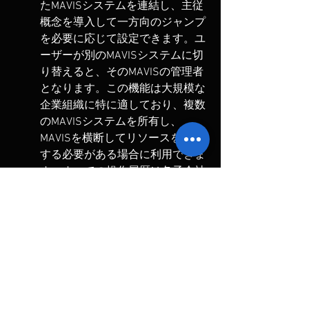
たMAVISシステムを連結し、主従
概念を導入して一方向のジャンプ
を必要に応じて設定できます。ユ
ーザーが別のMAVISシステムに切
り替えると、そのMAVISの管理者
となります。この機能は大規模な
企業組織に特に適しており、複数
のMAVISシステムを所有し、
MAVISを横断してリソースを管理
する必要がある場合に利用できま
す。すべての操作履歴は各子会社
で独立して存在できます。親会社
の管理者は一つのインターフェー
スを介して全体を完全に表示およ
び管理できます。これは多国籍の
情報規格に合致しており、より細
かい権限の分割も実現していま
す。国境を越えた組織や権限の管
理を簡単に実現できます。