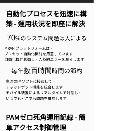
自動化プロセスを迅速に構
築 - 運用状況を即座に解決
70
%の
システム問題は人による
MRVN プラットフォームは、
プリセット自動化機能を用意しています
自動化機能起動し、人為的エラーを減らします
数百時間
毎年
時間の節約
主流のIMソフトに接続して、
チャットボット機能を統合します
モバイル装置によるリアルタイムで対話し、
いつでもどこでも問題を排除します
PAMゼロ死角運用記録 - 簡
単アクセス制御管理