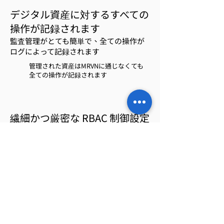
デジタル資産に対するすべての
操作が記録されます
監査管理がとても簡単で、全ての操作が
ログによって記録されます
管理された資産はMRVNに通じなくても
全ての操作が記録されます
繊細かつ厳密な RBAC 制御設定
の提供
プロジェクトメンバーに明確な権限と ID
を付与します
アカウントやパスワード渡
す必要がなくなり
権限制御はシンプルかつ明
確です