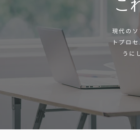
こ
現代のソ
トプロセ
うに