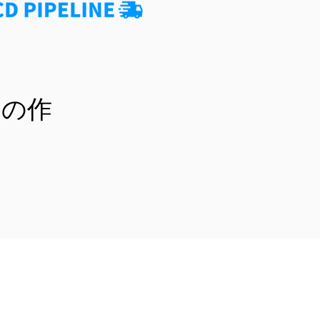
たの作
。