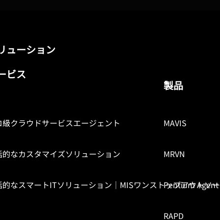
[Classic Enterprise Case Stu
terprise Case
RAPD Next-Generation
S Helps
Software Deployment
AYW Accounting
Platform: Empowering
 Secure,
Enterprises to Enhance
リューション
nd Efficient Data
Deployment and Operations
t
Efficiency
ービス
製品
ロ級クラウドサービスエージェント
MAVIS
括的なカスタマイズソリューション
MRVN
括的なスマートITソリューション｜MISワンストップアウトソ
Pentium Agent
RAPD