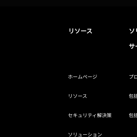
【AI Agent 実務応用事例】着
【Classic En
信に即時応答できない課題を
Study】MAVI
Australia’s 
解決し、Tradie Agent がオー
Firm Achieve
ストラリアの自営業技術者に
リソース
ソ
Compliant, a
商機を逃さずサポート
Managemen
サ
ホームページ
プ
リソース
包
セキュリティ解決策
包
ソリューション