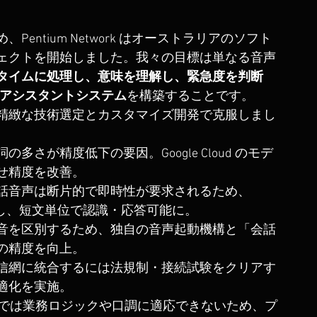
ntium Network はオーストラリアのソフト
ェクトを開始しました。我々の目標は単なる音声
タイムに処理し、意味を理解し、緊急度を判断
声アシスタントシステム
を構築することです。
精緻な技術選定とカスタマイズ開発で克服しまし
多さが精度低下の要因。Google Cloud のモデ
せ精度を改善。
話音声は断片的で即時性が要求されるため、
導入し、短文単位で認識・応答可能に。
音を区別するため、独自の音声起動機構と「会話
の精度を向上。
信網に統合するには法規制・接続試験をクリアす
適化を実施。
では業務ロジックや口調に適応できないため、プ