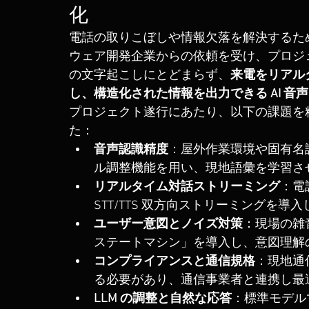
化
電話の取りこぼしや情報欠落を解決するため、Pe
ウェア開発企業からの依頼を受け、プロジ
の文字起こしにとどまらず、
来電をリアル
し、構造化された情報を出力できる AI 音
プロジェクト遂行にあたり、以下の課題を
た：
音声認識精度
：屋外作業環境や固有名詞の
ル調整機能を用い、現地語彙を学習さ
リアルタイム対話ストリーミング
：電
STT/TTS 双方向ストリーミングを
ユーザー意図とノイズ対策
：現場の雑
ステートマシン」を導入し、意図理解
コンプライアンスと通信規格
：現地通
る必要があり、通信事業者と連携し最
LLM の調整と自然な応答
：標準モデル