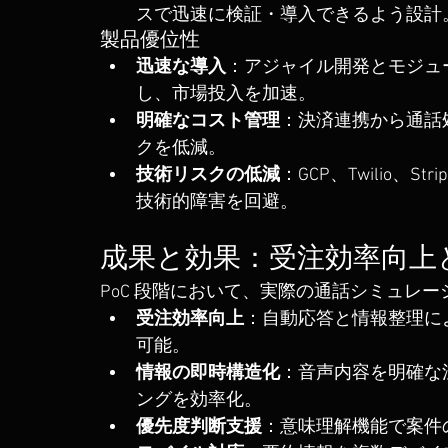
スで迅速に検証・導入できるよう設計
製品優位性
迅速な導入
：アジャイル開発とモジュ
し、市場投入を加速。
明確なコスト管理
：決済連携から通話
クを低減。
技術リスクの低減
：GCP、Twilio、
技術的障害を回避。
成果と効果：受注効率向上
PoC 段階において、実際の通話シミュレ
受注効率向上
：自動応答と情報整理に
可能。
情報の即時構造化
：音声内容を明確な
ングを効率化。
優先度判断支援
：意味理解機能で案件