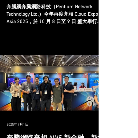
奔騰網奔騰網路科技（Pentium Network
Technology Ltd.）今年再度亮相 Cloud Expo
Asia 2025，於 10 月 8 日至 9 日 盛大舉行。
這場亞太地區最具影響力的雲端科技盛會，吸
引來自全球的雲端服務供應商、資安專家與 IT
領袖，共同探索 雲端運算、多雲安全及 AI 驅
動營運 的最新發展與應用趨勢。 聚焦多雲安
全與客製化 AI Agent 的企業級解決方案 在今
年的展會中，奔騰網路科技展示了核心技術成
果，包含 混合多雲 (Hybrid Multi-Cloud)、資訊
安全 (Cybersecurity) 、 IT 解決方案 (IT
Solutions) 與客製化 AI 代理 (Custom AI
Agent)。現場吸引眾多業界專業人士前來交
流，針對多雲架構下的安全挑戰、權限管理等
議題進行深入討論。這些互動為我們提供了寶
貴的 市場洞察與企業需求回饋，進一步優化
產品策略，並鞏固奔騰網路在 AI 驅動多雲安
2025年9月1日
全與企業級解決方案 的技術領導地位。 展會