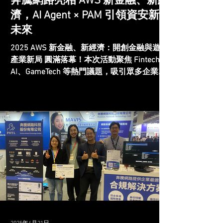
奔騰網路亮相 AWS 新金融、新經
互動與市場洞察 我們感謝所有蒞臨攤位的企
濟，AI Agent × PAM 引領資安新
業夥伴與專業人士。透過面
未來
2025 AWS 新金融、新經濟：開創金融與遊戲
產業新局 圓滿落幕！本次活動聚焦 Fintech、
AI、GameTech 等熱門議題，吸引眾多企業決
策者與技術專家，共同探討數位經濟時代的創
新與安全挑戰。 強化資安基石，邁向 AI 智能
轉型 身為 AWS...