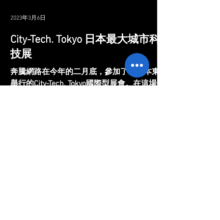
2023年3月6日
City-Tech. Tokyo 日本最大城市科
技展
奔騰網路在今年的二月底，參加了在日本東京
舉行的City-Tech. Tokyo國際型展會。在這場會
議上，我們在現場對日本當地以及來自世界各
地的專業人士展示了奔騰網路最新的產品
Mavis，在會場中獲得的資訊都有助於我們提
高產品和服務的質量，為產品使用者提供更好
的解決方案。...