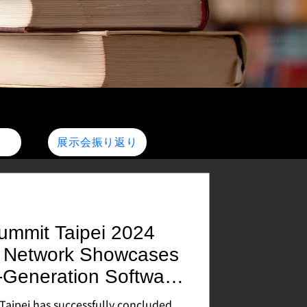
展示会振り返り
ummit Taipei 2024
 Network Showcases
-Generation Software
tform
aipei has successfully concluded,