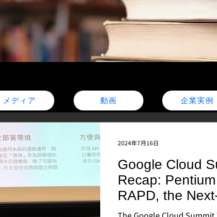
メディア
動画
企業実例
2024年7月16日
Google Cloud S
Recap: Pentium
RAPD, the Next
Deployment Pla
The Google Cloud Summit T