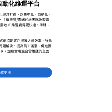
式自動化維運平台
化理念打造，以集中化、自動化、
、主機託管/雲端代維團隊及製造
的雲地 IT 維運變得更快速、準確、
運方式能協助客戶提昇人員效率、強化
問題解決、提高員工滿意、促進團
共享，加速實現混合雲維運的全面
了解更多