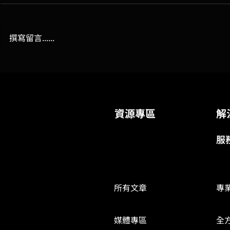
撰寫留言......
MAVIS Just In Time 存取：連
MAVIS Ora
線授權特色功能介紹
功能介紹
資源專區
解
服
所有文章
專
媒體專區
全