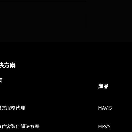
cle OCI 控制台納管
MAVIS 跳板機架構操作示範
外部廠商連線管理的最佳解
方案
決方案
務
​產品
業雲服務代理
MAVIS
方位客製化解決方案
MRVN