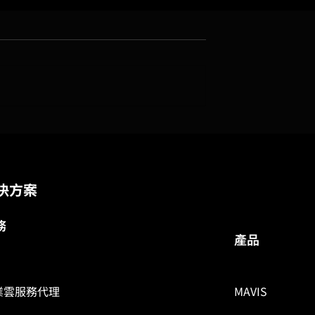
 114 年度資訊安
奔騰網路攜手日本 KDS！為
展延，再獲數發部
本企業提供更高效率與安全
級的特權管理產品服務
決方案
務
​產品
業雲服務代理
MAVIS