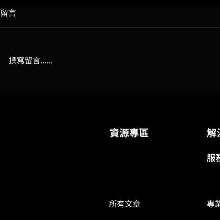
留言
撰寫留言......
從供應鏈資安到 AIOps，解鎖
奔騰網路通過
混合雲時代的企業韌性
全能量登錄
數產署肯定
資源專區
解
服
所有文章
專