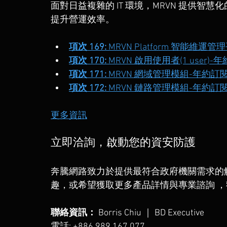
面對日益複雜的 IT 環境，MRVN 提供智慧
提升營運效率。
項次 169:
 MRVN Platform 智能維
項次 170:
 MRVN 啟用使用者(1 user)
項次 171:
 MRVN 網域管理模組-年約訂
項次 172:
 MRVN 鏈路管理模組-年約訂
更多資訊
立即洽詢，啟動您的資安防護
奔騰網路致力於提供最符合政府機關需求的解決方
趣，或希望獲取更多產品詳情與專業諮詢 ，
聯絡資訊：
 Borris Chiu ｜ BD Executive 
電話: +886 989 167 077 