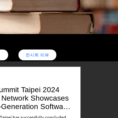
전시회 리뷰
ummit Taipei 2024
 Network Showcases
-Generation Software
tform
y concluded,