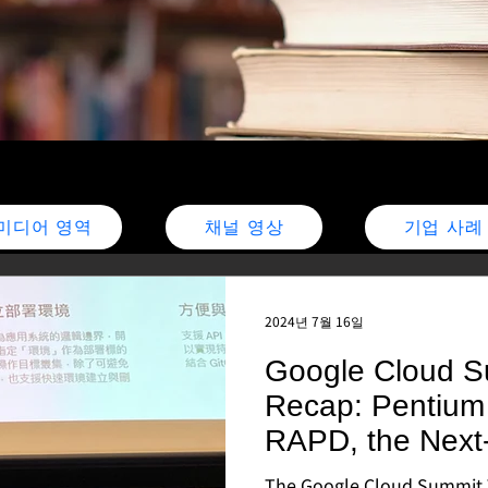
미디어 영역
채널 영상
기업 사례
2024년 7월 16일
Google Cloud S
Recap: Pentium
RAPD, the Next
Deployment Pla
The Google Cloud Summit Taipei has successfull