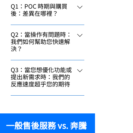
Q1：POC 時期與購買
後：差異在哪裡？
無論是 POC 測試期還是購買後的實
際運行，您都不會孤單。我們的服
Q2：當操作有問題時：
務從頭到尾都在，確保您每個階段
我們如何幫助您快速解
的需求得到滿足。
決？
POC 時期： 在試用期間，我們的技
術團隊提供實時指導，幫助您快速
Q3：當您想優化功能或
上手，確保測試過程順利無誤。 購
提出新需求時：我們的
買後： 購買後，我們的支援團隊會
反應速度超乎您的期待
在短時間內回應並給出解決方案。
POC 時期： 在 POC 測試階段，您
無論操作出現任何問題，都有專業
的反饋是我們改進產品的重要依
人員為您解決，不用擔心問題被推
據。我們將在測試過程中收集您的
託或無人回應。
需求，並為您提供快速的方案調整
一般售後服務 vs. 奔騰
建議，確保測試結果符合您的預
期。 購買後： 購買後，針對新的功