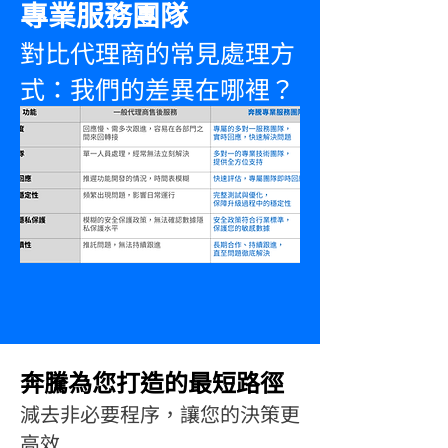
專業服務團隊
能需求或優化，我們的開發和產品
對比代理商的常見處理方
團隊會直接與您對接，根據您的業
務發展進行定制化優化。我們的快
式：我們的差異在哪裡？
速回應機制，讓新功能不再遙不可
及。
奔騰為您打造的最短路徑
減去非必要程序，讓您的決策更
高效