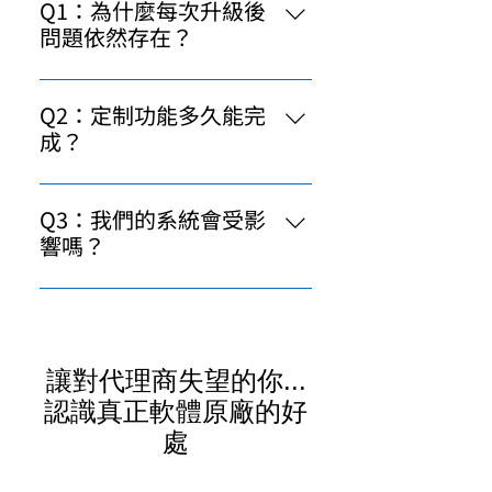
Q1：為什麼每次升級後
問題依然存在？
我們的團隊確保每次升級都有完整
的測試與驗證，避免給您的系統帶
Q2：定制功能多久能完
來不必要的風險。我們不僅升級軟
成？
體，更升級您的業務效率。
我們了解不同企業有不同的需求。
定制需求不再是繁瑣的過程，我們
Q3：我們的系統會受影
有專門的團隊為您加速開發流程。
響嗎？
我們提供詳細的升級預測與測試環
境，確保您的系統在運行過程中不
會受到升級影響，讓您無後顧之
憂。
讓對代理商失望的你...
認識真正軟體原廠的好
處