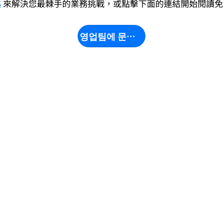
S
來解決您最棘手的業務挑戰，或點擊下面的連結開始閱讀免
영업팀에 문의하세요
결책
비스
제품
문 클라우드 서비스 에이전트
MAVIS
방위 맞춤형 솔루션
MRVN